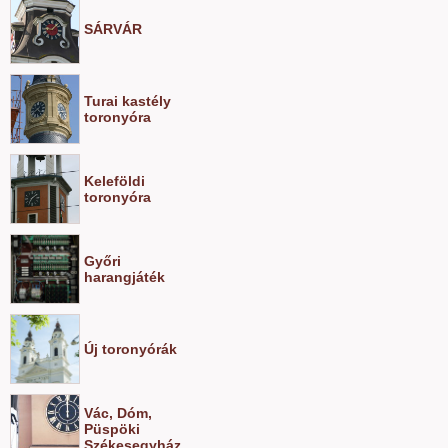
SÁRVÁR
Turai kastély
toronyóra
Keleföldi
toronyóra
Győri
harangjáték
Új toronyórák
Vác, Dóm,
Püspöki
Székesegyház