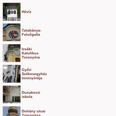
Hévíz
Tatabánya-
Felsőgalla
Izsáki
Katolikus
Toronyóra
Győri
Székesegyház
toronyórája
Dunakeszi
iskola
Dohány utcai
Zsinagóga