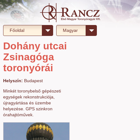
Főoldal
Magyar
Dohány utcai
Zsinagóga
toronyórái
Helyszín:
Budapest
Minkét toronybelső gépészeti
egységek rekonstrukciója,
újragyártása és üzembe
helyezése. GPS szinkron
órahajtóművek.