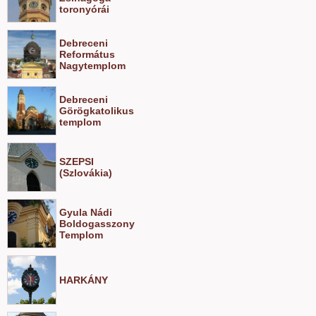
toronyórái
Debreceni
Református
Nagytemplom
Debreceni
Görögkatolikus
templom
SZEPSI
(Szlovákia)
Gyula Nádi
Boldogasszony
Templom
HARKÁNY