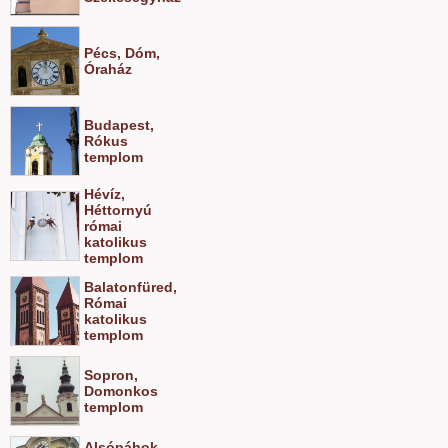
Pécs, Dóm,
Óraház
Budapest,
Rókus
templom
Hévíz,
Héttornyú
római
katolikus
templom
Balatonfüred,
Római
katolikus
templom
Sopron,
Domonkos
templom
Alsópáhok,