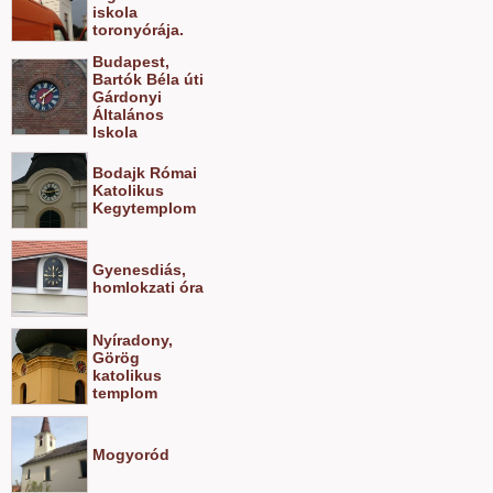
iskola
toronyórája.
Budapest,
Bartók Béla úti
Gárdonyi
Általános
Iskola
Bodajk Római
Katolikus
Kegytemplom
Gyenesdiás,
homlokzati óra
Nyíradony,
Görög
katolikus
templom
Mogyoród