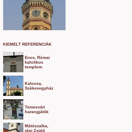
KIEMELT REFERENCIÁK
Encs, Római
katolikus
templom
Kalocsa,
Székesegyház
Temesvári
harangjáték
Mátészalka,
régi Zsidó