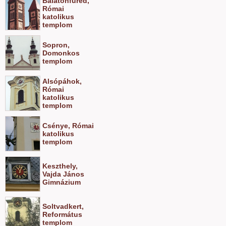
Balatonfüred,
Római
katolikus
templom
Sopron,
Domonkos
templom
Alsópáhok,
Római
katolikus
templom
Csénye, Római
katolikus
templom
Keszthely,
Vajda János
Gimnázium
Soltvadkert,
Református
templom