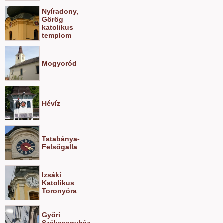
Nyíradony,
Görög
katolikus
templom
Mogyoród
Hévíz
Tatabánya-
Felsőgalla
Izsáki
Katolikus
Toronyóra
Győri
Székesegyház