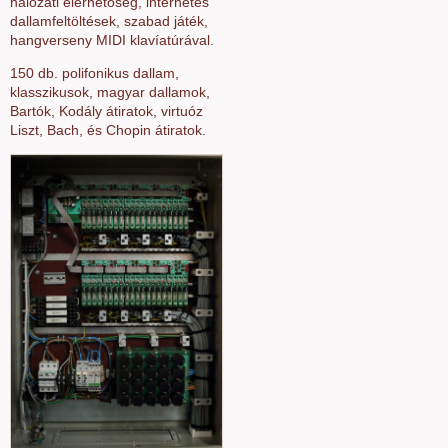
hálózati elérhetőség, internetes
dallamfeltöltések, szabad játék,
hangverseny MIDI klavíatúrával.
150 db. polifonikus dallam,
klasszikusok, magyar dallamok,
Bartók, Kodály átiratok, virtuóz
Liszt, Bach, és Chopin átiratok.