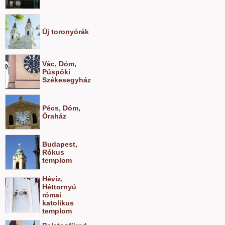
Új toronyórák
Vác, Dóm,
Püspöki
Székesegyház
Pécs, Dóm,
Óraház
Budapest,
Rókus
templom
Hévíz,
Héttornyú
római
katolikus
templom