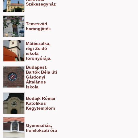
Székesegyház
Temesvári
harangjáték
Mátészalka,
régi Zsidó
iskola
toronyórája.
Budapest,
Bartók Béla úti
Gárdonyi
Általános
Iskola
Bodajk Római
Katolikus
Kegytemplom
Gyenesdiás,
homlokzati óra