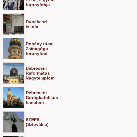
toronyórája
Dunakeszi
iskola
Dohány utcai
Zsinagóga
toronyórái
Debreceni
Református
Nagytemplom
Debreceni
Görögkatolikus
templom
SZEPSI
(Szlovákia)