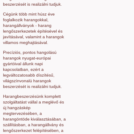
beszerzését is realizálni tudjuk.
Cégünk több mint húsz éve
foglalkozik harangokkal,
harangállványok - harang
lengőszerkezetek építésével és
javításával, valamint a harangok
villamos meghajtásával.
Precíziós, pontos hangolású
harangok nyugat-európai
gyártóival állunk napi
kapcsolatban, ezért a
legváltozatosabb díszítésű,
világszínvonalú harangok
beszerzését is realizálni tudjuk.
Harangbeszerzésünk komplett
szolgáltatást vállal a meglévő és
új hangzáskép
megtervezésében, a
harangöntöde kiválasztásában, a
szállításban, a harangállvány és
lengőszerkezet felépítésében, a