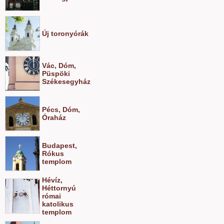
Új toronyórák
Vác, Dóm,
Püspöki
Székesegyház
Pécs, Dóm,
Óraház
Budapest,
Rókus
templom
Hévíz,
Héttornyú
római
katolikus
templom