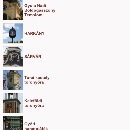
Gyula Nádi
Boldogasszony
Templom
HARKÁNY
SÁRVÁR
Turai kastély
toronyóra
Keleföldi
toronyóra
Győri
harangjáték