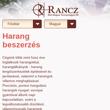
Főoldal
Magyar
Harang
beszerzés
Cégünk több mint húsz éve
foglalkozik harangokkal,
harangállványok - harang
lengőszerkezetek építésével és
javításával, valamint a harangok
villamos meghajtásával.
Precíziós, pontos hangolású
harangok nyugat- európai
gyártóival állunk napi
kapcsolatban, ezért a
legváltozatosabb díszítésű,
világszínvonalú harangok