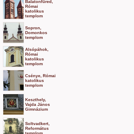
Balatonfüred,
Római
katolikus
templom
Sopron,
Domonkos
templom
Alsópáhok,
Római
katolikus
templom
Csénye, Római
katolikus
templom
Keszthely,
Vajda János
Gimnázium
Soltvadkert,
Református
templom