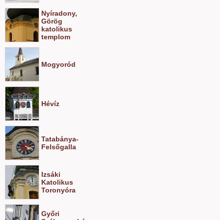
Nyíradony,
Görög
katolikus
templom
Mogyoród
Hévíz
Tatabánya-
Felsőgalla
Izsáki
Katolikus
Toronyóra
Győri