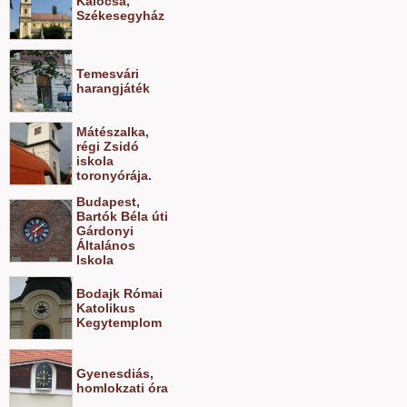
Kalocsa,
Székesegyház
Temesvári
harangjáték
Mátészalka,
régi Zsidó
iskola
toronyórája.
Budapest,
Bartók Béla úti
Gárdonyi
Általános
Iskola
Bodajk Római
Katolikus
Kegytemplom
Gyenesdiás,
homlokzati óra