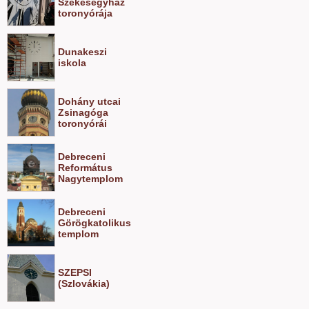
Székesegyház
toronyórája
Dunakeszi
iskola
Dohány utcai
Zsinagóga
toronyórái
Debreceni
Református
Nagytemplom
Debreceni
Görögkatolikus
templom
SZEPSI
(Szlovákia)