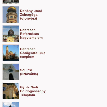
Dohány utcai
Zsinagóga
toronyórái
Debreceni
Református
Nagytemplom
Debreceni
Görögkatolikus
templom
SZEPSI
(Szlovákia)
Gyula Nádi
Boldogasszony
Templom