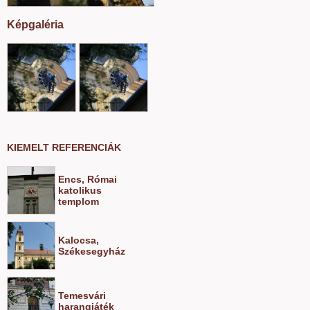
Képgaléria
KIEMELT REFERENCIÁK
Encs, Római
katolikus
templom
Kalocsa,
Székesegyház
Temesvári
harangjáték