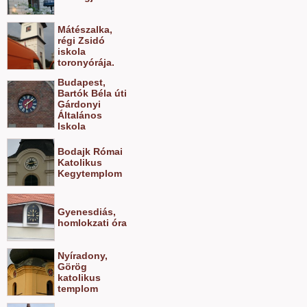
Mátészalka,
régi Zsidó
iskola
toronyórája.
Budapest,
Bartók Béla úti
Gárdonyi
Általános
Iskola
Bodajk Római
Katolikus
Kegytemplom
Gyenesdiás,
homlokzati óra
Nyíradony,
Görög
katolikus
templom