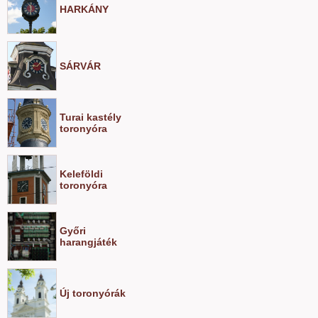
HARKÁNY
SÁRVÁR
Turai kastély
toronyóra
Keleföldi
toronyóra
Győri
harangjáték
Új toronyórák