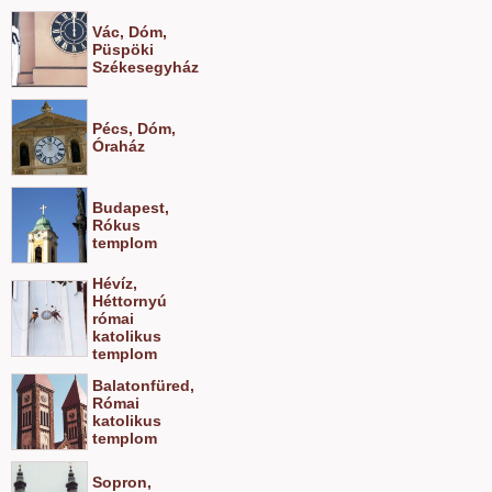
Vác, Dóm,
Püspöki
Székesegyház
Pécs, Dóm,
Óraház
Budapest,
Rókus
templom
Hévíz,
Héttornyú
római
katolikus
templom
Balatonfüred,
Római
katolikus
templom
Sopron,