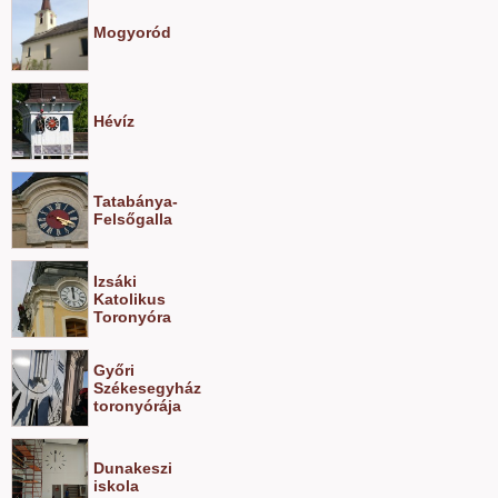
Mogyoród
Hévíz
Tatabánya-
Felsőgalla
Izsáki
Katolikus
Toronyóra
Győri
Székesegyház
toronyórája
Dunakeszi
iskola